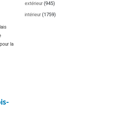
extérieur
(945)
intérieur
(1759)
lais
e
pour la
is-
s