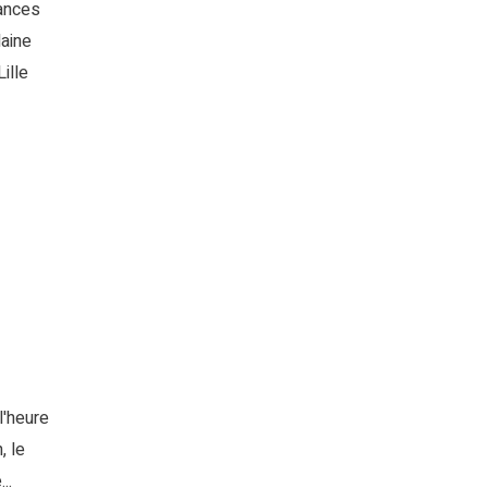
ances
laine
ille
l'heure
, le
..