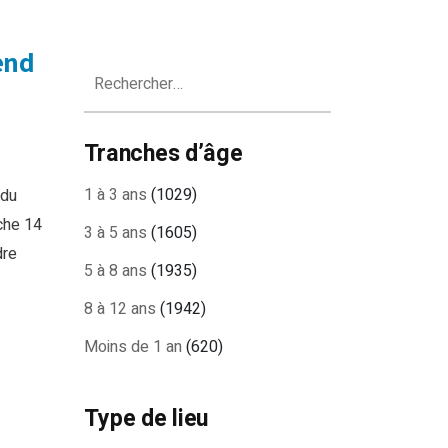
-end
Rechercher :
Tranches d’âge
1 à 3 ans
(1029)
 du
che 14
3 à 5 ans
(1605)
dre
5 à 8 ans
(1935)
8 à 12 ans
(1942)
Moins de 1 an
(620)
Type de lieu