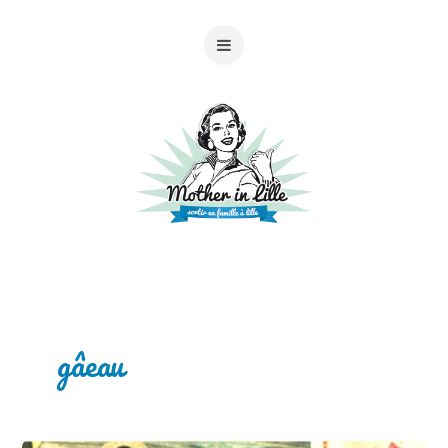
gâeau