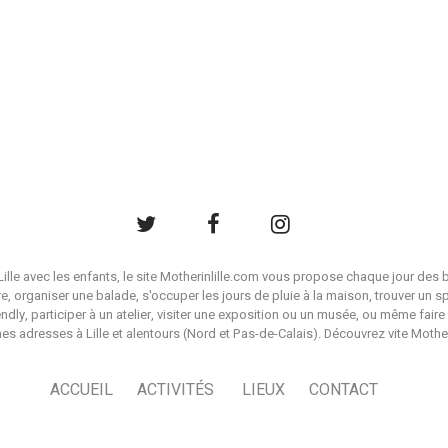
à Lille avec les enfants, le site Motherinlille.com vous propose chaque jour des b
ire, organiser une balade, s'occuper les jours de pluie à la maison, trouver un s
endly, participer à un atelier, visiter une exposition ou un musée, ou même faire 
es adresses à Lille et alentours (Nord et Pas-de-Calais). Découvrez vite Mother i
ACCUEIL
ACTIVITÉS
LIEUX
CONTACT