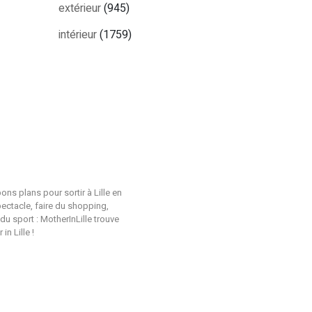
extérieur
(945)
intérieur
(1759)
ons plans pour sortir à Lille en
pectacle, faire du shopping,
du sport : MotherInLille trouve
n Lille !