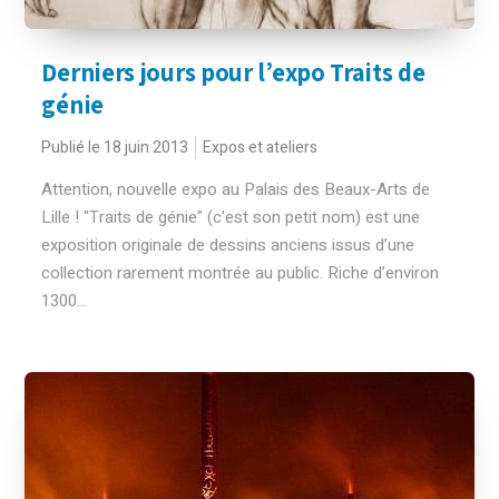
Derniers jours pour l’expo Traits de
génie
Publié le 18 juin 2013
Expos et ateliers
Attention, nouvelle expo au Palais des Beaux-Arts de
Lille ! "Traits de génie" (c'est son petit nom) est une
exposition originale de dessins anciens issus d’une
collection rarement montrée au public. Riche d’environ
1300...