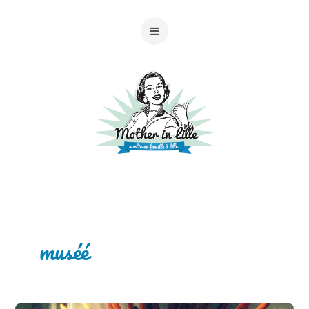
muséé