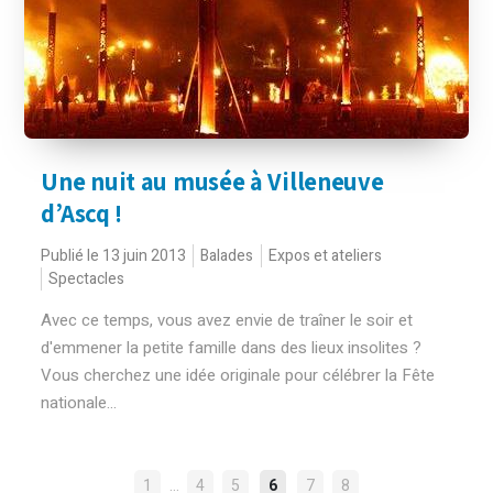
Une nuit au musée à Villeneuve
d’Ascq !
Publié le 13 juin 2013
Balades
Expos et ateliers
Spectacles
Avec ce temps, vous avez envie de traîner le soir et
d'emmener la petite famille dans des lieux insolites ?
Vous cherchez une idée originale pour célébrer la Fête
nationale...
NAVIGATION
…
1
4
5
6
7
8