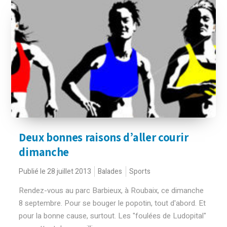
Deux bonnes raisons d’aller courir
dimanche
Publié le 28 juillet 2013
Balades
Sports
Rendez-vous au parc Barbieux, à Roubaix, ce dimanche
8 septembre. Pour se bouger le popotin, tout d'abord. Et
pour la bonne cause, surtout. Les "foulées de Ludopital"