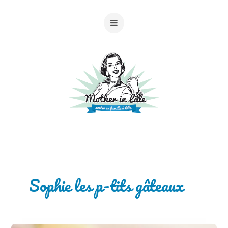
Sophie les p-tits gâteaux