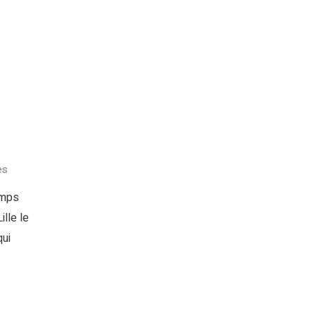
es
emps
lle le
ui