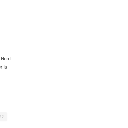
u Nord
r la
22