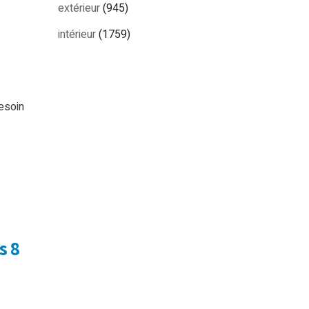
extérieur
(945)
intérieur
(1759)
esoin
s 8