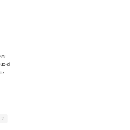
les
ux-ci
 de
IGATION
2