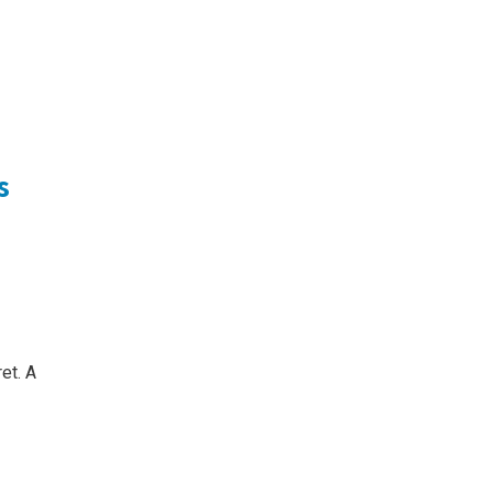
s
et. A