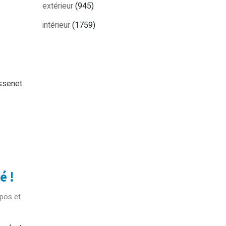
extérieur
(945)
intérieur
(1759)
assenet
é !
pos et