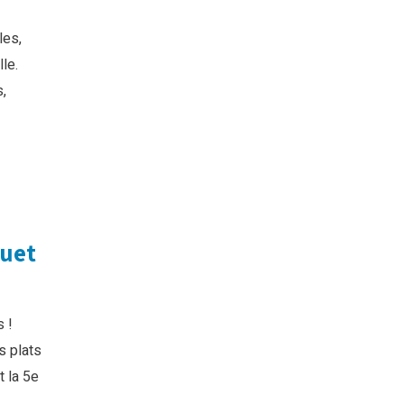
les,
le.
,
quet
s !
s plats
t la 5e