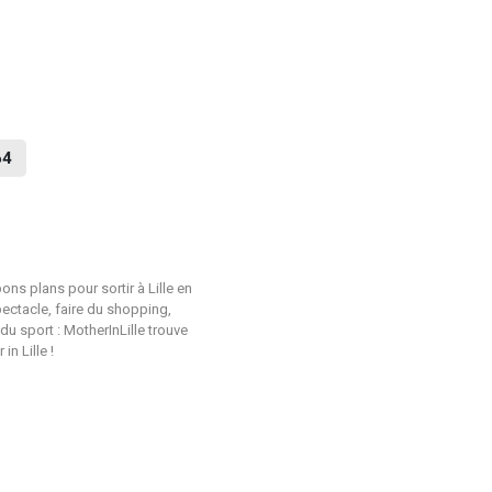
64
ons plans pour sortir à Lille en
pectacle, faire du shopping,
du sport : MotherInLille trouve
n Lille !