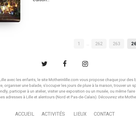
NAVIGATION
1
…
262
263
2
DES
ARTICLES
à Lille avec les enfants, le site Motherinlille.com vous propose chaque jour des b
ire, organiser une balade, s'occuper les jours de pluie à la maison, trouver un s
endly, participer à un atelier, visiter une exposition ou un musée, ou même faire 
es adresses à Lille et alentours (Nord et Pas-de-Calais). Découvrez vite Mother i
ACCUEIL
ACTIVITÉS
LIEUX
CONTACT