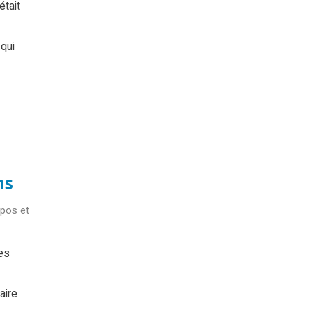
était
qui
ns
pos et
es
aire