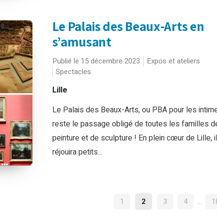
Le Palais des Beaux-Arts en
s’amusant
Publié le 15 décembre 2023
Expos et ateliers
Spectacles
Lille
Le Palais des Beaux-Arts, ou PBA pour les intim
reste le passage obligé de toutes les familles d
peinture et de sculpture ! En plein cœur de Lille, i
réjouira petits...
NAVIGATION
1
2
3
4
…
1