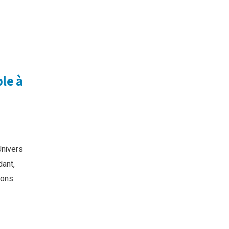
ble à
Univers
dant,
ions.