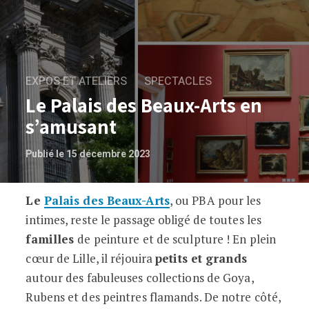
EXPOS ET ATELIERS
SPECTACLES
Le Palais des Beaux-Arts en
s’amusant
Publié le 15 décembre 2023
Le
Palais des Beaux-Arts
, ou PBA pour les
Le Palais des Beaux-Arts en s’amusant
intimes, reste le passage obligé de toutes les
familles
de peinture et de sculpture ! En plein
cœur de Lille, il réjouira
petits et grands
autour des fabuleuses collections de Goya,
Rubens et des peintres flamands. De notre côté,