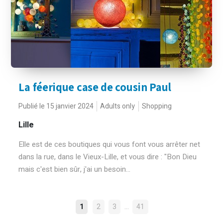
La féerique case de cousin Paul
Publié le 15 janvier 2024
Adults only
Shopping
Lille
Elle est de ces boutiques qui vous font vous arrêter net
dans la rue, dans le Vieux-Lille, et vous dire : "Bon Dieu
mais c'est bien sûr, j'ai un besoin...
NAVIGATION
…
1
2
3
41