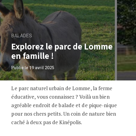
BALADES
Explorez le parc de Lomme
en famille !
Publié le 19 avril 2025
Le parc naturel urbain de Lomme, la ferme
Explorez le parc de Lomme en famille !
éducative, vous connaissez ? Voilà un bien
agréable endroit de balade et de pique-nique
pour nos chers petits. Un coin de nature bien
caché à deux pas de Kinépolis.