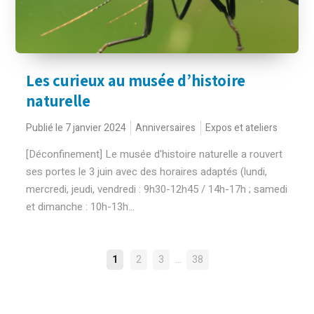
Les curieux au musée d’histoire
naturelle
Publié le 7 janvier 2024
Anniversaires
Expos et ateliers
[Déconfinement] Le musée d'histoire naturelle a rouvert
ses portes le 3 juin avec des horaires adaptés (lundi,
mercredi, jeudi, vendredi : 9h30-12h45 / 14h-17h ; samedi
et dimanche : 10h-13h...
NAVIGATION
…
1
2
3
38
DES
ARTICLES