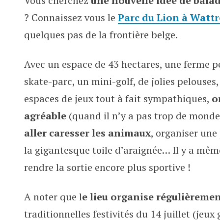
Vous cherchez
une nouvelle idée de balad
Une virée en famille au Parc du 
? Connaissez vous le
Parc du Lion à Wattr
quelques pas de la frontière belge.
Avec un espace de 43 hectares, une ferme
pé
skate-parc, un mini-golf, de jolies pelouses
espaces de jeux tout à fait sympathiques,
o
agréable
(quand il n’y a pas trop de monde
aller caresser les animaux
, organiser une
la gigantesque toile d’araignée… Il y a mêm
rendre la sortie encore plus sportive !
A noter que l
e lieu organise régulièreme
traditionnelles festivités du 14 juillet (jeu