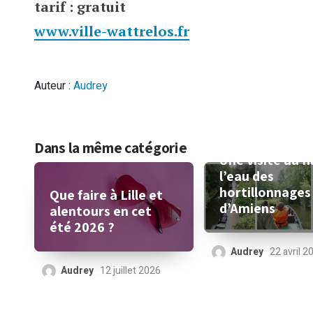
tarif : gratuit
www.ville-wattrelos.fr
Auteur :
Audrey
Dans la même catégorie
Une visite au fi
l’eau des
hortillonnages
Que faire à Lille et
d’Amiens
alentours en cet
été 2026 ?
Audrey
22 avril 2
Audrey
12 juillet 2026