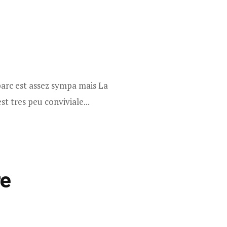
 parc est assez sympa mais La
t tres peu conviviale...
re