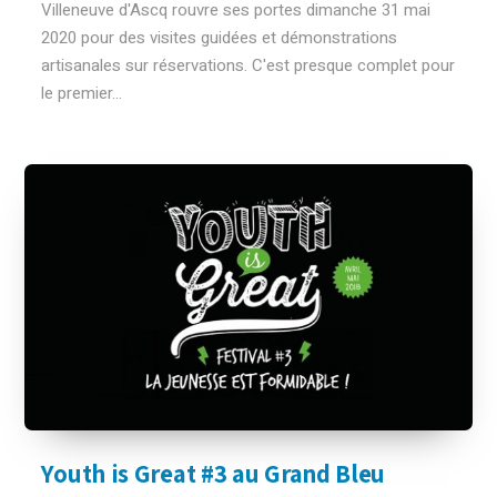
Villeneuve d'Ascq rouvre ses portes dimanche 31 mai
2020 pour des visites guidées et démonstrations
artisanales sur réservations. C'est presque complet pour
le premier...
Youth is Great #3 au Grand Bleu