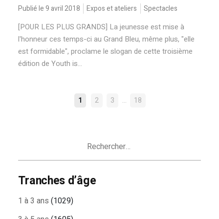
Publié le 9 avril 2018
Expos et ateliers
Spectacles
[POUR LES PLUS GRANDS] La jeunesse est mise à
l'honneur ces temps-ci au Grand Bleu, même plus, "elle
est formidable", proclame le slogan de cette troisième
édition de Youth is...
NAVIGATION
…
1
2
3
18
DES
ARTICLES
Rechercher :
Tranches d’âge
1 à 3 ans
(1029)