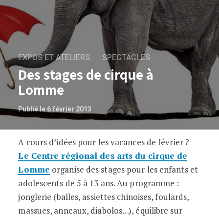
EXPOS ET ATELIERS
SPECTACLES
Des stages de cirque à
Lomme
Publié le 6 février 2013
A cours d’idées pour les vacances de février ?
Des stages de cirque à Lomme
Le Centre régional des arts du cirque de
Lomme
organise des stages pour les enfants et
adolescents de 5 à 13 ans. Au programme :
jonglerie (balles, assiettes chinoises, foulards,
massues, anneaux, diabolos…), équilibre sur