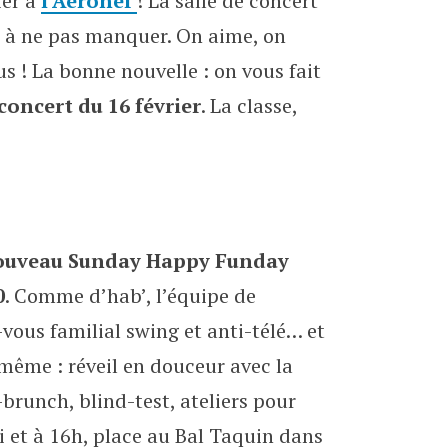
ier à
l’Aéronef
! La salle de concert
Aéronef
s à ne pas manquer. On aime, on
s ! La bonne nouvelle : on vous fait
concert du 16 février
. La classe,
ouveau Sunday Happy Funday
0
. Comme d’hab’, l’équipe de
vous familial swing et anti-télé… et
e même : réveil en douceur avec la
runch, blind-test, ateliers pour
i et à 16h, place au Bal Taquin dans