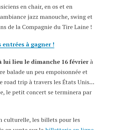
siciens en chair, en os et en
ne ambiance jazz manouche, swing et
ns de la Compagnie du Tire Laine !
s entrées à gagner !
lui lieu le dimanche 16 février
à
entre balade un peu empoisonnée et
 road trip à travers les États Unis…
, le petit concert se terminera par
culturelle, les billets pour les
s en vente sur la
billetterie en ligne,