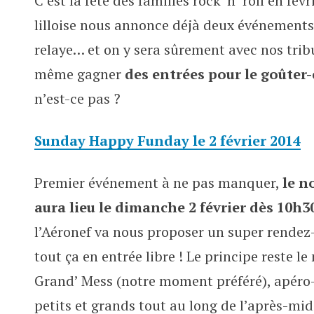
C’est la fête des familles rock ‘n’ roll en févr
Deux rendez-vous familiaux à l’
lilloise nous annonce déjà deux événement
relaye… et on y sera sûrement avec nos tribu
même gagner
des entrées pour le goûter-
n’est-ce pas ?
Sunday Happy Funday le 2 février 2014
Premier événement à ne pas manquer,
le n
aura lieu le dimanche 2 février dès 10h3
l’Aéronef va nous proposer un super rendez-
tout ça en entrée libre ! Le principe reste l
Grand’ Mess (notre moment préféré), apéro-b
petits et grands tout au long de l’après-mid