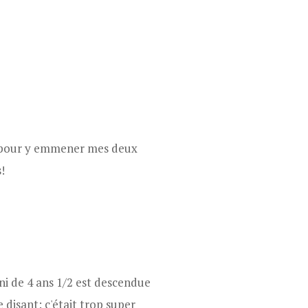
e pour y emmener mes deux
!
ni de 4 ans 1/2 est descendue
 disant: c'était trop super