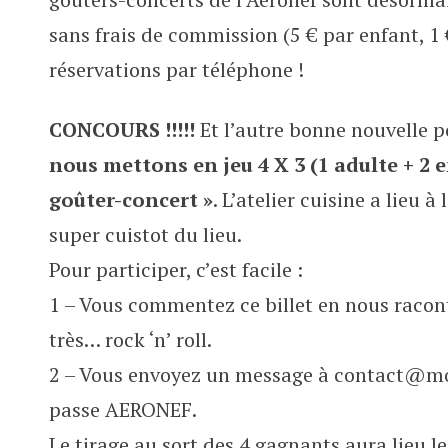
sans frais de commission (5 € par enfant, 1
réservations par téléphone !
CONCOURS !!!!!
Et l’autre bonne nouvelle po
nous mettons en jeu 4 X 3 (1 adulte + 2 e
goûter-concert »
. L’atelier cuisine a lieu 
super cuistot du lieu.
Pour participer, c’est facile :
1 – Vous commentez ce billet en nous raco
très… rock ‘n’ roll.
2 – Vous envoyez un message à contact@mot
passe AERONEF.
Le tirage au sort des 4 gagnants aura lieu l