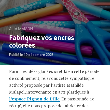
À LA MAISON
Fabriquez vos encres
colorées
Publié le 19 décembre 2025
Parmi les idées glanées ici et là en cette période
Fabriquez vos encres colorées
de confinement, relevons cette sympathique
activité proposée par l’artiste Mathilde
Malapel, intervenante en arts plastiques à
l’espace Pignon de Lille
. En passionnée de
récup’, elle nous propose de fabriquer des