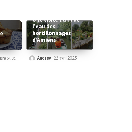
Une visite au fil de
l’eau des
hortillonnages
le
d’Amiens
Audrey
22 avril 2025
bre 2025