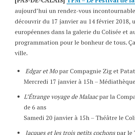
[PAS-DE-CALAIS]
TFM – Le Festival de l
Festival de la marionnette au Co
aujourd’hui un rendez-vous incontournable 
découvrir du 17 janvier au 14 février 2018, 
européennes dans la galerie du Colisée et au
programmation pour le bonheur de tous. Ça 
ville.
Edgar et Mo
par Compagnie Zig et Patati
Mercredi 17 janvier à 15h – Médiathèqu
L’Étrange voyage de Malaac
par la Compa
de 6 ans
Samedi 20 janvier à 15h – Théâtre le Col
Jacques et les trois petits cochons
par le 