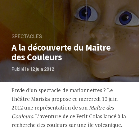
SPECTACLES
A la découverte du Maître
des Couleurs
Publié le 12 juin 2012
Envie d’un spectacle de marionnettes ? Le
A la découverte du Maître des Couleurs
théâtre Mariska propose ce mercredi 13 juin
2012 une représentation de son
Maître des
Couleurs
. L’aventure de ce Petit Colas lancé à la
recherche des couleurs sur une île volcanique.