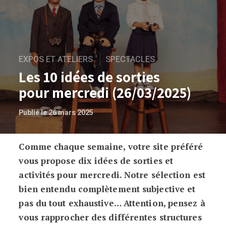
EXPOS ET ATELIERS
SPECTACLES
Les 10 idées de sorties
pour mercredi (26/03/2025)
Publié le 26 mars 2025
Comme chaque semaine, votre site préféré
Les 10 idées de sorties pour mercredi 
vous propose dix idées de sorties et
activités pour mercredi. Notre sélection est
bien entendu complètement subjective et
pas du tout exhaustive… Attention, pensez à
vous rapprocher des différentes structures