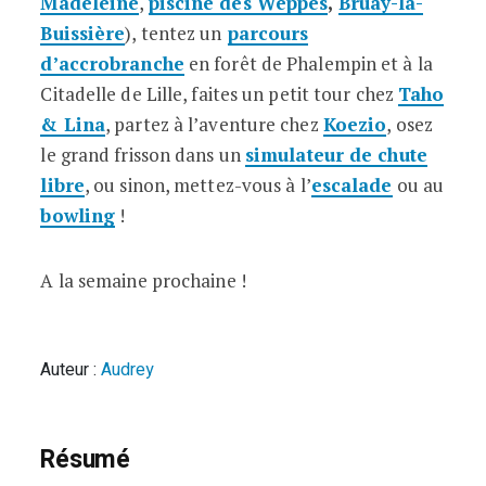
Madeleine
,
piscine des Weppes
,
Bruay-la-
Buissière
), tentez un
parcours
d’accrobranche
en forêt de Phalempin et à la
Citadelle de Lille, faites un petit tour chez
Taho
& Lina
, partez à l’aventure chez
Koezio
, osez
le grand frisson dans un
simulateur de chute
libre
, ou sinon, mettez-vous à l’
escalade
ou au
bowling
!
A la semaine prochaine !
Auteur :
Audrey
Résumé