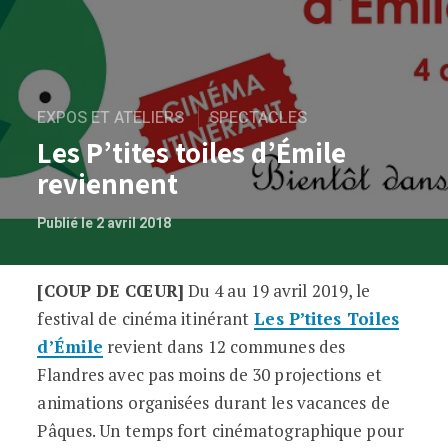
EXPOS ET ATELIERS
SPECTACLES
Les P’tites toiles d’Émile
reviennent
Publié le 2 avril 2018
[COUP DE CŒUR]
Du 4 au 19 avril 2019, le
Les P’tites toiles d’Émile reviennent
festival de cinéma itinérant
Les P’tites Toiles
d’Émile
revient dans 12 communes des
Flandres avec pas moins de 30 projections et
animations organisées durant les vacances de
Pâques. Un temps fort cinématographique pour