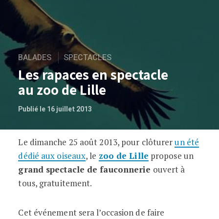
BALADES
SPECTACLES
Les rapaces en spectacle
au zoo de Lille
Publié le 16 juillet 2013
Le dimanche 25 août 2013, pour clôturer
un été
Les rapaces en spectacle au zoo de Lille
dédié aux oiseaux
, le
zoo de Lille
propose un
grand spectacle de fauconnerie
ouvert à
tous, gratuitement.
Cet événement sera l’occasion de faire