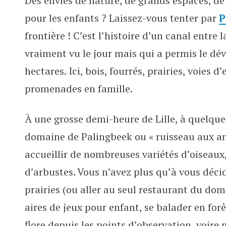
Des envies de nature, de grands espaces, de 
Palingbeek : le domaine de la n
pour les enfants ? Laissez-vous tenter par
P
frontière ! C’est l’histoire d’un canal entre l
vraiment vu le jour mais qui a permis le 
hectares. Ici, bois, fourrés, prairies, voies d
promenades en famille.
À une grosse demi-heure de Lille, à quelques
domaine de Palingbeek ou « ruisseau aux an
accueillir de nombreuses variétés d’oiseaux,
d’arbustes. Vous n’avez plus qu’à vous décid
prairies (ou aller au seul restaurant du doma
aires de jeux pour enfant, se balader en forê
flore depuis les points d’observation, voire