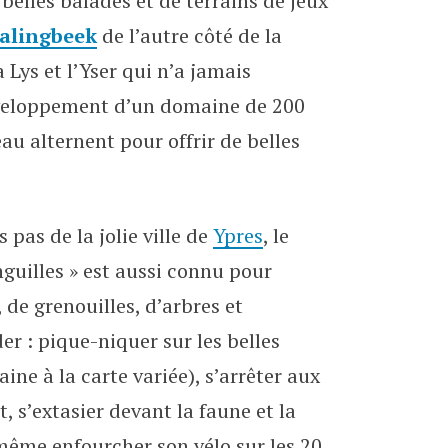
belles balades et de terrains de jeux
ature
alingbeek
de l’autre côté de la
a Lys et l’Yser qui n’a jamais
développement d’un domaine de 200
’eau alternent pour offrir de belles
 pas de la jolie ville de
Ypres
, le
guilles » est aussi connu pour
 de grenouilles, d’arbres et
er : pique-niquer sur les belles
ine à la carte variée), s’arrêter aux
t, s’extasier devant la faune et la
 même enfourcher son vélo sur les 20