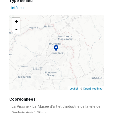
Type de lieu
:
intérieur
+
-
Leaflet
| ©
OpenStreetMap
Coordonnées
:
La Piscine - Le Musée d'art et d'industrie de la ville de
Roubaix André Diligent