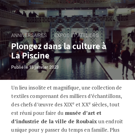
ANNIVERSAIRES
EXPOS ET ATELIERS
Plongez dans la culture à
La Piscine
Publié le 15 janvier 2023
Un lieu insolite et magnifique, une collection de
Plongez dans la culture à La Piscine
textiles comprenant des milliers d’échantillons,
e
e
des chefs d’œuvre des XIX
et XX
siècles, tout
est réuni pour faire du
musée d’art et
d’industrie de la ville de Roubaix
un endroit
unique pour y passer du temps en famille. Plus