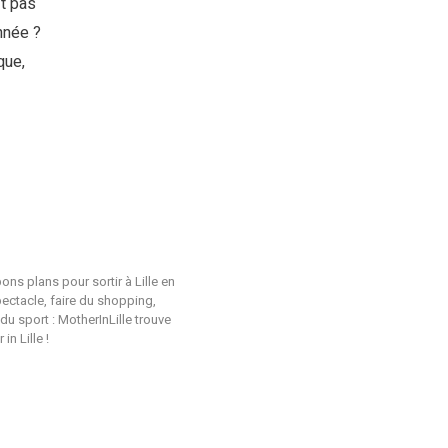
it pas
nnée ?
que,
ons plans pour sortir à Lille en
pectacle, faire du shopping,
du sport : MotherInLille trouve
n Lille !