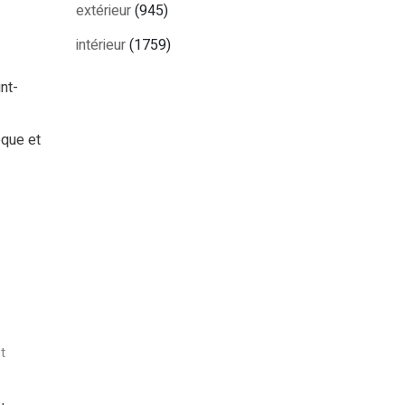
extérieur
(945)
intérieur
(1759)
nt-
que et
t