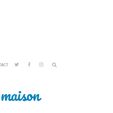
TACT
a maison