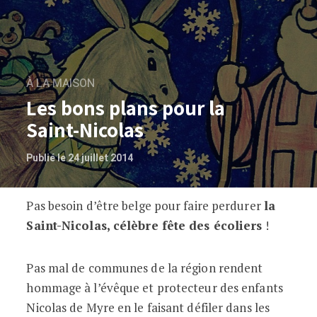
À LA MAISON
Les bons plans pour la
Saint-Nicolas
Publié le 24 juillet 2014
Pas besoin d’être belge pour faire perdurer
la
Les bons plans pour la Saint-Nicolas
Saint-Nicolas, célèbre fête des écoliers
!
Pas mal de communes de la région rendent
hommage à l’évêque et protecteur des enfants
Nicolas de Myre en le faisant défiler dans les