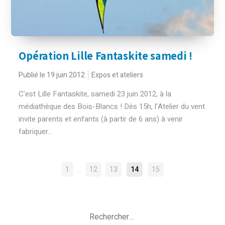
Opération Lille Fantaskite samedi !
Publié le 19 juin 2012
Expos et ateliers
C’est Lille Fantaskite, samedi 23 juin 2012, à la
médiathèque des Bois-Blancs ! Dès 15h, l’Atelier du vent
invite parents et enfants (à partir de 6 ans) à venir
fabriquer...
NAVIGATION
…
1
12
13
14
15
DES
ARTICLES
Rechercher :