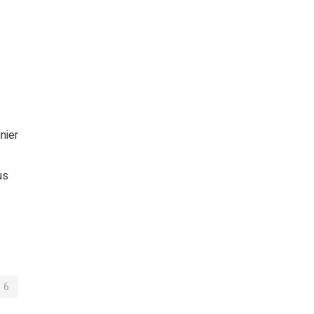
nier
us
6