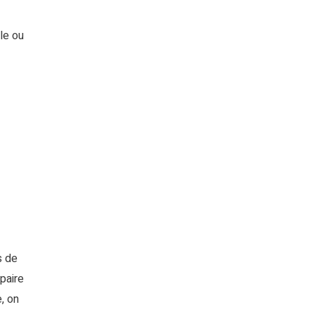
ole ou
ns de
paire
, on