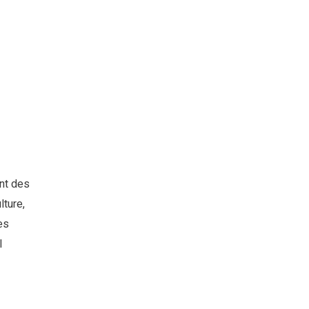
nt des
lture,
es
l