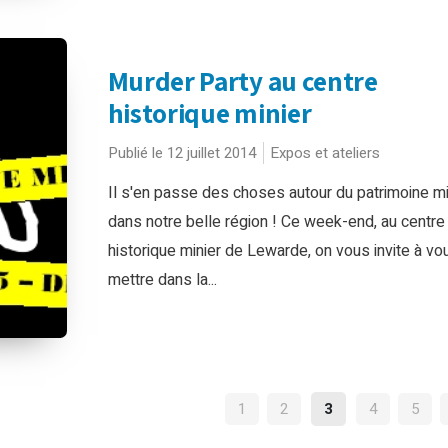
Murder Party au centre
historique minier
Publié le 12 juillet 2014
Expos et ateliers
Il s'en passe des choses autour du patrimoine mi
dans notre belle région ! Ce week-end, au centre
historique minier de Lewarde, on vous invite à vo
mettre dans la...
NAVIGATION
1
2
3
4
5
DES