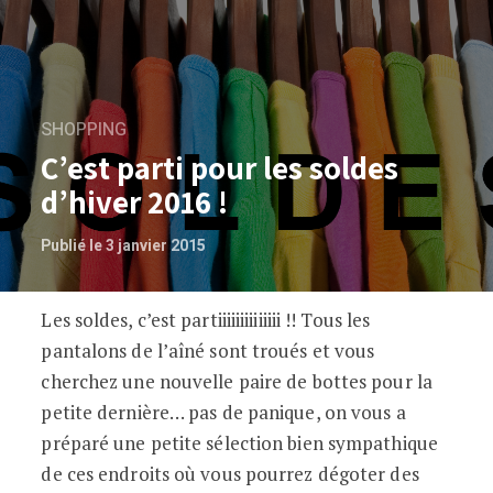
SHOPPING
C’est parti pour les soldes
d’hiver 2016 !
Publié le 3 janvier 2015
Les soldes, c’est partiiiiiiiiiiiiii !! Tous les
C’est parti pour les soldes d’hiver 2016 
pantalons de l’aîné sont troués et vous
cherchez une nouvelle paire de bottes pour la
petite dernière… pas de panique, on vous a
préparé une petite sélection bien sympathique
de ces endroits où vous pourrez dégoter des