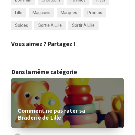
Bon Plan
Créateurs
Familles
Hiver
Lille
Magasins
Marques
Promos
Soldes
Sortie À Lille
Sortir À Lille
Vous aimez ? Partagez !
Dans la même catégorie
Comment ne pas rater sa
Braderie de Lille