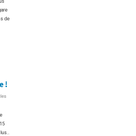
us
gare
es de
e !
les
te
 15
us...