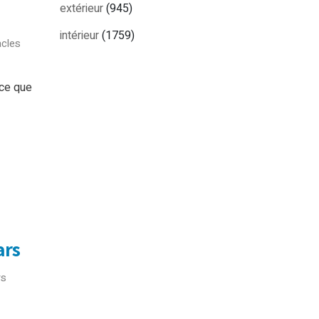
extérieur
(945)
intérieur
(1759)
cles
rce que
ars
rs