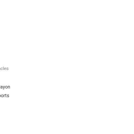
cles
rayon
ports