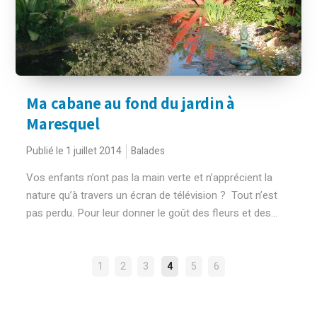
Ma cabane au fond du jardin à
Maresquel
Publié le 1 juillet 2014
Balades
Vos enfants n’ont pas la main verte et n’apprécient la
nature qu’à travers un écran de télévision ? Tout n’est
pas perdu. Pour leur donner le goût des fleurs et des...
NAVIGATION
1
2
3
4
5
6
DES