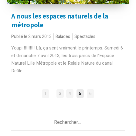
A nous les espaces naturels de la
métropole
Publié le 2 mars 2013
Balades
Spectacles
Youpi !!!!!!!!! Là, ça sent vraiment le printemps. Samedi 6
et dimanche 7 avril 2013, les trois parcs de l’Espace
Naturel Lille Métropole et le Relais Nature du canal
Deûle...
NAVIGATION
…
1
3
4
5
6
DES
ARTICLES
Rechercher :