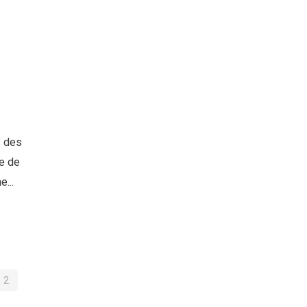
s des
le de
...
IGATION
2