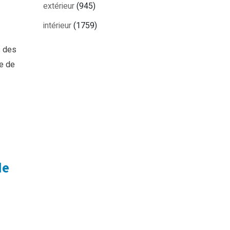
extérieur
(945)
intérieur
(1759)
s des
le de
de