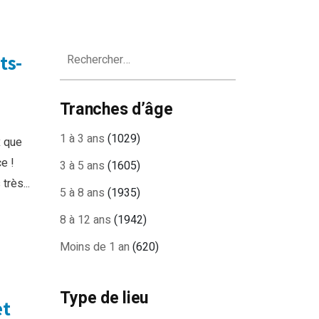
Rechercher :
ts-
Tranches d’âge
1 à 3 ans
(1029)
x que
e !
3 à 5 ans
(1605)
rès...
5 à 8 ans
(1935)
8 à 12 ans
(1942)
Moins de 1 an
(620)
Type de lieu
et