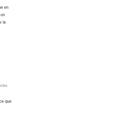
ue en
 on
e la
cles
rce que