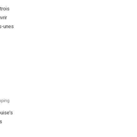
trois
vrir
es-unes
ping
ouise's
s