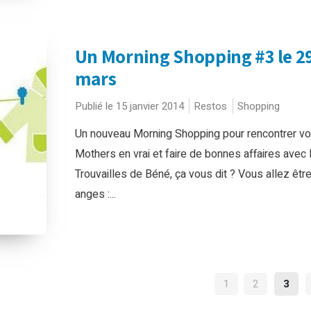
Un Morning Shopping #3 le 2
mars
Publié le 15 janvier 2014
Restos
Shopping
Un nouveau Morning Shopping pour rencontrer v
Mothers en vrai et faire de bonnes affaires avec 
Trouvailles de Béné, ça vous dit ? Vous allez êtr
anges :...
NAVIGATIO
1
2
3
DES