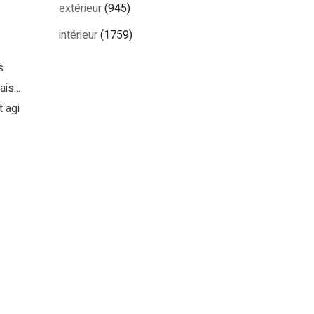
extérieur
(945)
intérieur
(1759)
s
is...
 agi