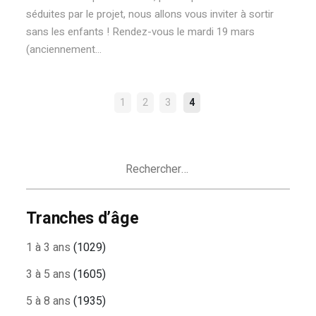
séduites par le projet, nous allons vous inviter à sortir
sans les enfants ! Rendez-vous le mardi 19 mars
(anciennement...
NAVIGATION
1
2
3
4
DES
ARTICLES
Rechercher :
Tranches d’âge
1 à 3 ans
(1029)
3 à 5 ans
(1605)
5 à 8 ans
(1935)