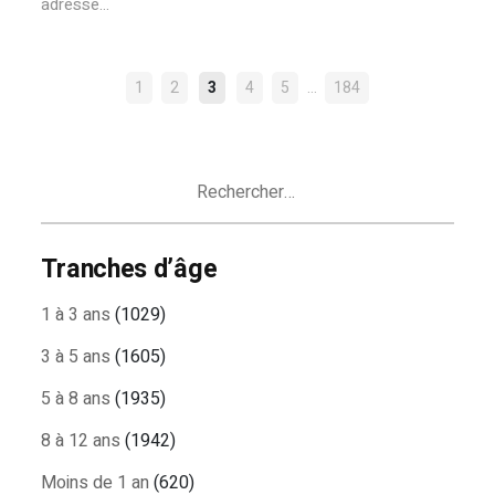
adresse...
NAVIGATION
…
1
2
3
4
5
184
DES
ARTICLES
Rechercher :
Tranches d’âge
1 à 3 ans
(1029)
3 à 5 ans
(1605)
5 à 8 ans
(1935)
8 à 12 ans
(1942)
Moins de 1 an
(620)