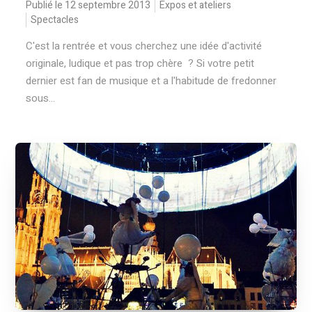
Publié le 12 septembre 2013
Expos et ateliers
Spectacles
C'est la rentrée et vous cherchez une idée d'activité
originale, ludique et pas trop chère ? Si votre petit
dernier est fan de musique et a l'habitude de fredonner
sous...