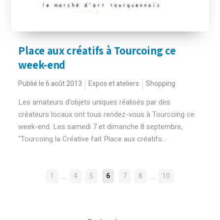
Place aux créatifs à Tourcoing ce
week-end
Publié le 6 août 2013
Expos et ateliers
Shopping
Les amateurs d'objets uniques réalisés par des
créateurs locaux ont tous rendez-vous à Tourcoing ce
week-end. Les samedi 7 et dimanche 8 septembre,
"Tourcoing la Créative fait Place aux créatifs...
NAVIGATION
…
…
1
4
5
6
7
8
10
DES
ARTICLES
Rechercher :