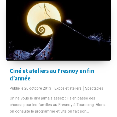
Ciné et ateliers au Fresnoy en fin
d’année
Publié le 20 octobre 2013
Expos et ateliers
Spectacles
On ne vous le dira jamais assez : il s'en passe des
choses pour les familles au Fresnoy à Tourcoing. Alors,
on consulte le programme et vite on fait son...