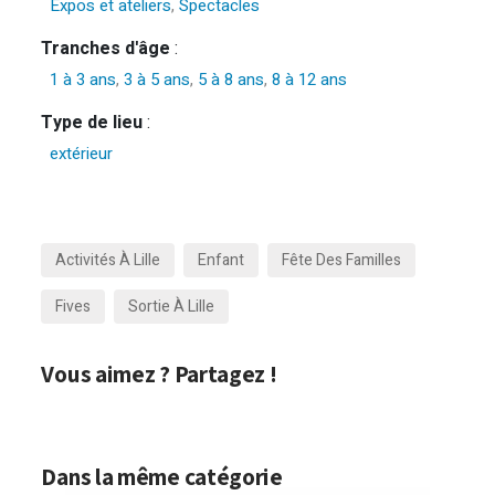
Expos et ateliers
,
Spectacles
Tranches d'âge
:
1 à 3 ans
,
3 à 5 ans
,
5 à 8 ans
,
8 à 12 ans
Type de lieu
:
extérieur
Activités À Lille
Enfant
Fête Des Familles
Fives
Sortie À Lille
Vous aimez ? Partagez !
Dans la même catégorie