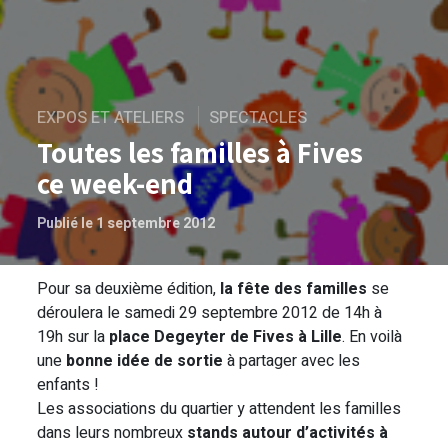
EXPOS ET ATELIERS
SPECTACLES
Toutes les familles à Fives
ce week-end
Publié le 1 septembre 2012
Pour sa deuxième édition,
la fête des familles
se
Toutes les familles à Fives ce week-end
déroulera le samedi 29 septembre 2012 de 14h à
19h sur la
place Degeyter de Fives à Lille
. En voilà
une
bonne idée de sortie
à partager avec les
enfants !
Les associations du quartier y attendent les familles
dans leurs nombreux
stands autour d’activités à