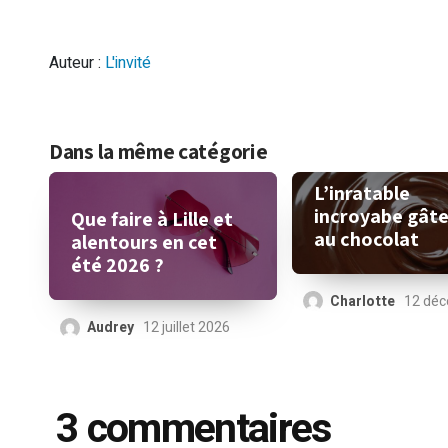
Auteur :
L'invité
Dans la même catégorie
L’inratable
incroyabe gât
Que faire à Lille et
au chocolat
alentours en cet
été 2026 ?
Charlotte
12 dé
Audrey
12 juillet 2026
3 commentaires