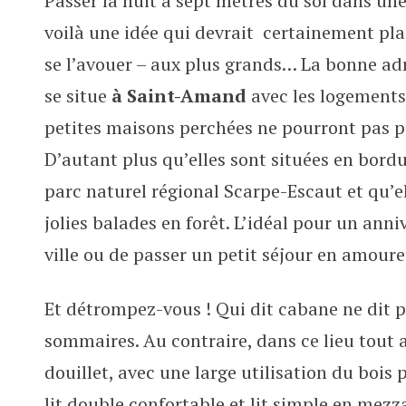
Passer la nuit à sept mètres du sol dans un
Un nid douillet dans les arbres
voilà une idée qui devrait certainement pla
se l’avouer – aux plus grands… La bonne adr
se situe
à Saint-Amand
avec les logements
petites maisons perchées ne pourront pas pa
D’autant plus qu’elles sont situées en bor
parc naturel régional Scarpe-Escaut et qu’el
jolies balades en forêt. L’idéal pour un anni
ville ou de passer un petit séjour en amoure
Et détrompez-vous ! Qui dit cabane ne dit 
sommaires. Au contraire, dans ce lieu tout a
douillet, avec une large utilisation du bois 
lit double confortable et lit simple en mezz