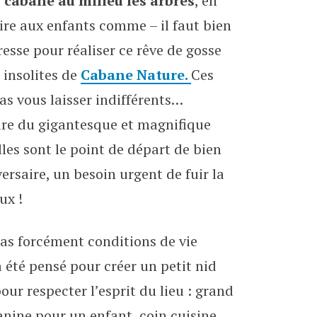
e
cabane au milieu les arbres
, en
ire aux enfants comme – il faut bien
esse pour réaliser ce rêve de gosse
 insolites de
Cabane Nature.
Ces
s vous laisser indifférents…
dure du gigantesque et magnifique
les sont le point de départ de bien
versaire, un besoin urgent de fuir la
ux !
pas forcément conditions de vie
 été pensé pour créer un petit nid
pour respecter l’esprit du lieu : grand
anine pour un enfant, coin cuisine,