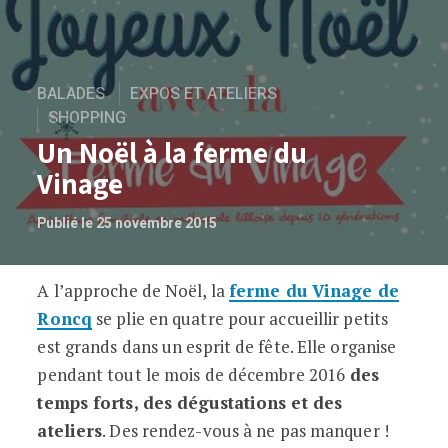
BALADES
EXPOS ET ATELIERS
SHOPPING
Un Noël à la ferme du
Vinage
Publié le 25 novembre 2015
A l’approche de Noël, la
ferme du Vinage de
Un Noël à la ferme du Vinage
Roncq
se plie en quatre pour accueillir petits
est grands dans un esprit de fête. Elle organise
pendant tout le mois de décembre 2016
des
temps forts, des dégustations et des
ateliers
. Des rendez-vous à ne pas manquer !