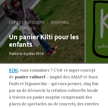
EXPOS ET ATELIERS
SHOPPING
SPECTACLES
Un panier Kilti pour les
enfants
Publié le 4 juillet 2014
Kilti
, vous connaissez ? C’est ce super concept
Un panier Kilti pour les enfants
de
panier culturel
– inspiré des AMAP et leurs
fruits et légumes bio – qui vous permet, cinq fois
par an de découvrir la création culturelle locale
à travers un panier surprise comprenant des
places de spectacles ou de concerts, des entrées