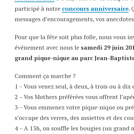
Venez souffler notre 1ere bougie 
participé à notre
concours anniversaire
. 
messages d’encouragements, vos anecdotes
Pour que la fête soit plus folle, nous vous i
événement avec nous le
samedi 29 juin 20
grand pique-nique au parc Jean-Baptiste 
Comment ça marche ?
1 – Vous venez seul, à deux, à trois ou à dix
2 – Vos Mothers préférées vous offrent l’apé
BALADES
EXPOS ET ATELIERS
RESTOS
3 – Vous emmenez votre pique-nique ou pré
ORTS
s’occupe des verres, des assiettes et des cou
 1ere bougie le 29 juin !
4 – A 13h, on souffle les bougies (un grand 