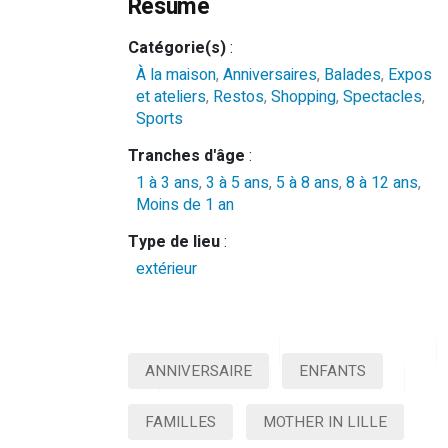
Résumé
Catégorie(s)
:
À la maison
,
Anniversaires
,
Balades
,
Expos
et ateliers
,
Restos
,
Shopping
,
Spectacles
,
Sports
Tranches d'âge
:
1 à 3 ans
,
3 à 5 ans
,
5 à 8 ans
,
8 à 12 ans
,
Moins de 1 an
Type de lieu
:
extérieur
À LA MAISON
ANNIVERSAIRES
ANNIVERSAIRE
ENFANTS
SHOPPING
SPECTACLES
SP
Venez souffler notre
FAMILLES
MOTHER IN LILLE