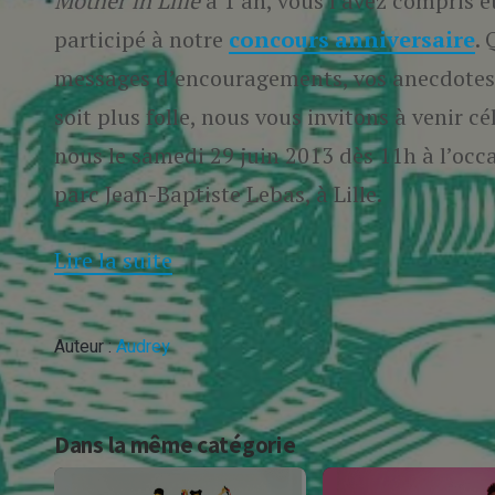
Mother in Lille
a 1 an, vous l’avez compris e
Venez souffler notre 1ere bougie 
participé à notre
concours anniversaire
. 
messages d’encouragements, vos anecdotes,
soit plus folle, nous vous invitons à venir 
nous le samedi 29 juin 2013 dès 11h à l’oc
parc Jean-Baptiste Lebas, à Lille.
Lire la suite
Auteur :
Audrey
Dans la même catégorie