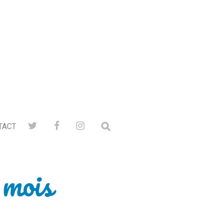
TACT
 mois