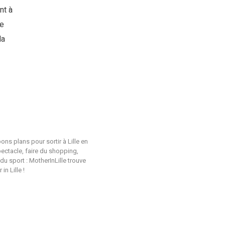
nt à
re
la
ons plans pour sortir à Lille en
pectacle, faire du shopping,
du sport : MotherInLille trouve
n Lille !