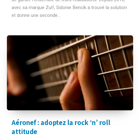
avec sa marque Zut!, Sidonie Bencik a trouvé la solution
et donne une seconde...
Aéronef : adoptez la rock ‘n’ roll
attitude