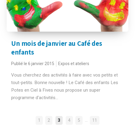
Un mois de janvier au Café des
enfants
Publié le 6 janvier 2015
Expos et ateliers
Vous cherchez des activités à faire avec vos petits et
tout-petits. Bonne nouvelle ! Le Café des enfants Les
Potes en Ciel à Fives nous propose un super
programme d'activités...
NAVIGATION
…
1
2
3
4
5
11
DES