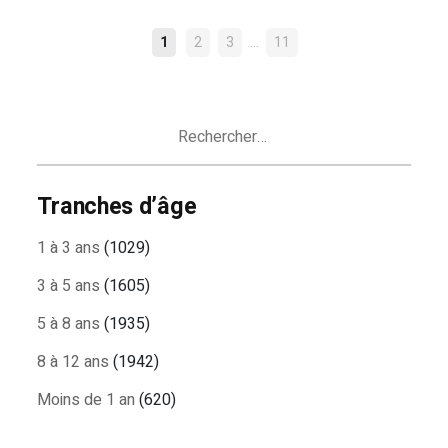
NAVIGATION
…
1
2
3
11
DES
ARTICLES
Rechercher :
Tranches d’âge
1 à 3 ans
(1029)
3 à 5 ans
(1605)
5 à 8 ans
(1935)
8 à 12 ans
(1942)
Moins de 1 an
(620)