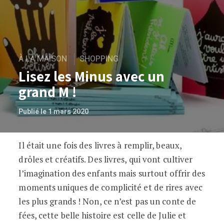
À LA MAISON
SHOPPING
Lisez les Minus avec un
grand M !
Publié le 1 mars 2020
Il était une fois des livres à remplir, beaux,
Lisez les Minus avec un grand M !
drôles et créatifs. Des livres, qui vont cultiver
l’imagination des enfants mais surtout offrir des
moments uniques de complicité et de rires avec
les plus grands ! Non, ce n’est pas un conte de
fées, cette belle histoire est celle de Julie et