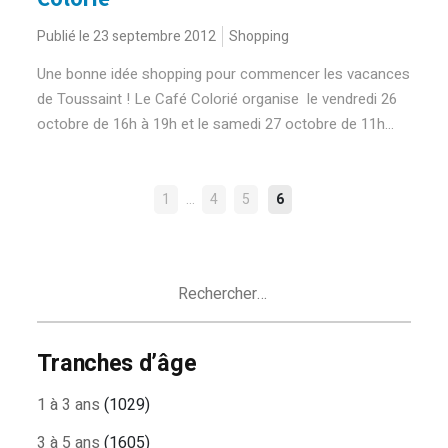
Publié le 23 septembre 2012
Shopping
Une bonne idée shopping pour commencer les vacances
de Toussaint ! Le Café Colorié organise le vendredi 26
octobre de 16h à 19h et le samedi 27 octobre de 11h...
NAVIGATION
…
1
4
5
6
DES
ARTICLES
Rechercher :
Tranches d’âge
1 à 3 ans
(1029)
3 à 5 ans
(1605)